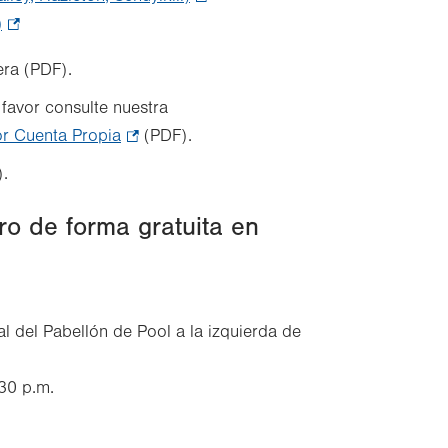
)
.
Opens
Opens
in
era (PDF).
in
new
 favor consulte nuestra
new
tab.
or Cuenta Propia
tab.
.
(PDF).
Opens
.
in
new
ro de forma gratuita en
tab.
al del Pabellón de Pool a la izquierda de
:30 p.m.