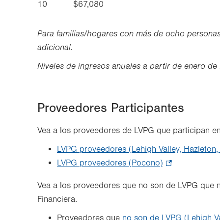
10
$67,080
Para familias/hogares con más de ocho persona
adicional.
Niveles de ingresos anuales a partir de enero d
Proveedores Participantes
Vea a los proveedores de LVPG que participan en
LVPG proveedores (Lehigh Valley, Hazleton, 
LVPG proveedores (Pocono)
.
Opens
Vea a los proveedores que no son de LVPG que n
in
Financiera.
new
Proveedores que
no son de LVPG (Lehigh Val
tab.