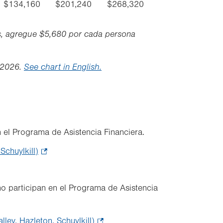
$134,160
$201,240
$268,320
s, agregue $5,680 por cada persona
e 2026.
See chart in English.
 el Programa de Asistencia Financiera.
Schuylkill)
.
Opens
in
o participan en el Programa de Asistencia
new
tab.
ley, Hazleton, Schuylkill)
.