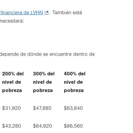
 financiera de LVHN
.
. También está
 necesitará:
Opens
in
new
tab.
ura depende de dónde se encuentre dentro de
200% del
300% del
400% del
nivel de
nivel de
nivel de
pobreza
pobreza
pobreza
$31,920
$47,880
$63,840
$43,280
$64,920
$86,560