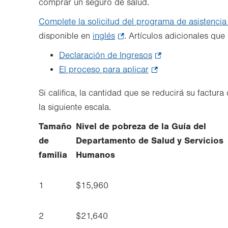
comprar un seguro de salud.
Opens
in
Complete la solicitud del programa de asistencia
new
disponible en
inglés
.
. Artículos adicionales que
tab.
Opens
Declaración de Ingresos
.
in
El proceso para aplicar
.
Opens
new
Opens
in
Si califica, la cantidad que se reducirá su fact
tab.
in
new
la siguiente escala.
new
tab.
Tamaño
Nivel de pobreza de la Guía del
tab.
de
Departamento de Salud y Servicios
familia
Humanos
1
$15,960
2
$21,640