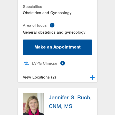
Specialties
Obstetrics and Gynecology
information
Area of focus
General obstetrics and gynecology
Make an Appointment
information
LVPG Clinician
View Locations (2)
LVPG Obstetrics and Gynecology-
Fogelsville
Jennifer S. Ruch,
1431 Nursery Street
CNM, MS
Suite 202