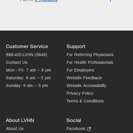
Lehigh Valley Institute for Surgical
Excellence
Lehigh Valley Topper Cancer Institute
Customer Service
Support
888-402-LVHN (5846)
For Referring Physicians
Contact Us
For Health Professionals
Mon - Fri:
7 am – 8 pm
For Employers
Saturday:
9 am – 5 pm
Website Feedback
Sunday:
9 am – 5 pm
Website Accessibility
Privacy Policy
Terms & Conditions
About LVHN
Social
About Us
Facebook
.