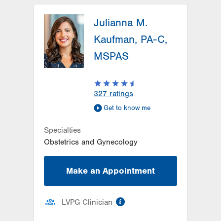
Healthy Beginnings Plus-Hazleton
Julianna M.
20 N Laurel Street
First Floor
Kaufman, PA-C,
Hazleton
,
PA
18201-5948
MSPAS
Get Directions
(570) 459-0082
LVPG Obstetrics and Gynecology-
Claremont Avenue
224 Claremont Avenue
327
ratings
Tamaqua
,
PA
18252-4434
Get to know me
Get Directions
(570) 628-2229
Specialties
Obstetrics and Gynecology
Make an Appointment
information
LVPG Clinician