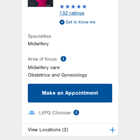
Fogelsville
,
PA
18051-1612
Get Directions
(484) 273-4377
132
ratings
LVPG Obstetrics and Gynecology-
Get to know me
Pond Road
1611 Pond Road
Specialties
Suite 300
Midwifery
Allentown
,
PA
18104-2258
Get Directions
(610) 398-7700
information
Area of focus
Midwifery care
Obstetrics and Gynecology
Make an Appointment
information
LVPG Clinician
View Locations (2)