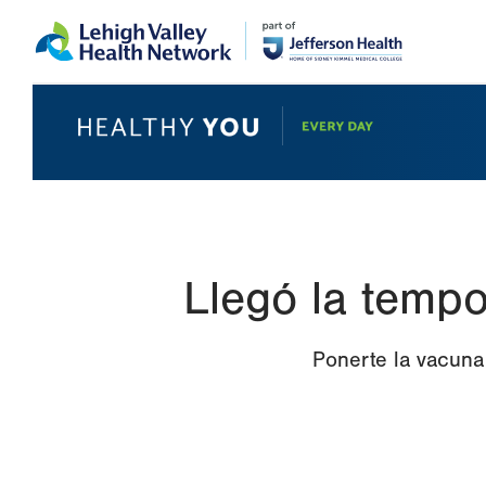
Skip
Accessibility
to
help
main
content
Llegó la temp
Ponerte la vacuna