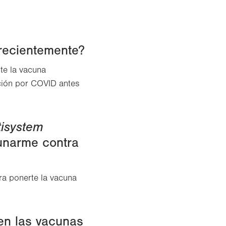
recientemente?
te la vacuna
cción por COVID antes
tisystem
unarme contra
ra ponerte la vacuna
en las vacunas