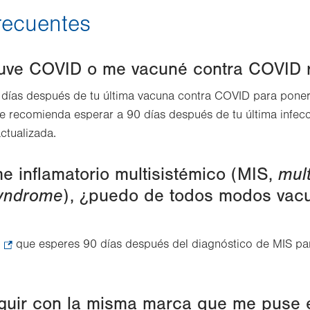
tab.
recuentes
tuve COVID o me vacuné contra COVID 
 días después de tu última vacuna contra COVID para poner
se recomienda esperar a 90 días después de tu última infe
ctualizada.
me inflamatorio multisistémico (MIS,
mul
syndrome
), ¿puedo de todos modos vac
.
que esperes 90 días después del diagnóstico de MIS pa
Opens
in
guir con la misma marca que me puse 
new