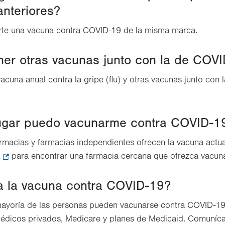
tab.
nteriores?
rte una vacuna contra COVID-19 de la misma marca.
er otras vacunas junto con la de COV
vacuna anual contra la gripe (flu) y otras vacunas junto con 
lugar puedo vacunarme contra COVID-1
macias y farmacias independientes ofrecen la vacuna actu
.
para encontrar una farmacia cercana que ofrezca vacun
Opens
a la vacuna contra COVID-19?
in
new
 mayoría de las personas pueden vacunarse contra COVID-19 
tab.
médicos privados, Medicare y planes de Medicaid. Comuníca