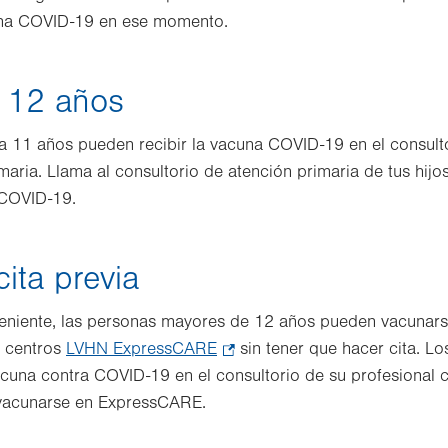
una COVID-19 en ese momento.
 12 años
a 11 años pueden recibir la vacuna COVID-19 en el consulto
maria. Llama al consultorio de atención primaria de tus hijo
 COVID-19.
ita previa
eniente, las personas mayores de 12 años pueden vacunar
s centros
LVHN ExpressCARE
.
sin tener que hacer cita. L
vacuna contra COVID-19 en el consultorio de su profesional c
Opens
 vacunarse en ExpressCARE.
in
new