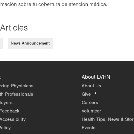
rmación sobre tu cobertura de atención médica.
Articles
News Announcement
t
About LVHN
rring Physicians
About Us
th Professionals
Give
.
Opens
loyers
Careers
in
 Feedback
Volunteer
new
Accessibility
Health Tips, News & Stor
tab.
Policy
Events