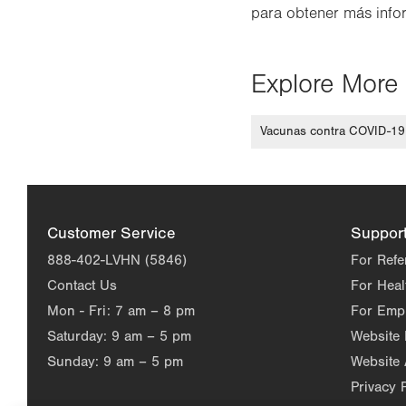
para obtener más info
in
new
tab.
Explore More 
Vacunas contra COVID-19
Customer Service
Suppor
888-402-LVHN (5846)
For Refe
Contact Us
For Heal
Mon - Fri:
7 am – 8 pm
For Emp
Saturday:
9 am – 5 pm
Website
Sunday:
9 am – 5 pm
Website 
Privacy 