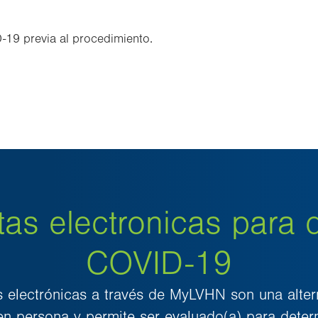
19 previa al procedimiento.
as electronicas para 
COVID-19
s electrónicas a través de MyLVHN son una alter
 en persona y permite ser evaluado(a) para determ