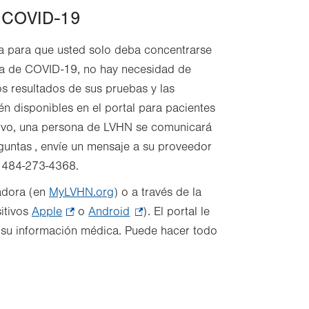
e COVID-19
ba para que usted solo deba concentrarse
eba de COVID-19, no hay necesidad de
os resultados de sus pruebas y las
n disponibles en el portal para pacientes
sitivo, una persona de LVHN se comunicará
eguntas
,
envíe un mensaje a su proveedor
 484-273-4368.
adora
(en
MyLVHN.org
)
o a través de la
itivos
Apple
.
o
Android
.
). El portal le
r su información médica. Puede hacer todo
Opens
Opens
in
in
new
new
tab.
tab.