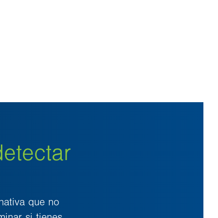
detectar
nativa que no
inar si tienes