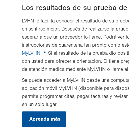
Los resultados de su prueba d
LVHN le facilita conocer el resultado de su prue
en sentirse mejor. Después de realizarse la pru
esperar a que un proveedor lo llame. Podrá ver l
instrucciones de cuarentena tan pronto como esté
MyLVHN
.
. Si el resultado de la prueba dio po
con usted para ofrecerle orientación. Si tiene pr
Opens
de atención medica mediante MyLVHN o llame al
in
new
Se puede acceder a MyLVHN desde una comput
tab.
aplicación móvil MyLVHN (disponible para dispos
permite programar citas, pagar facturas y revisa
en un solo lugar.
Aprenda más
.
Opens