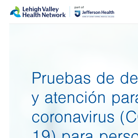
Skip
Accessibility
to
help
main
content
Pruebas de de
y atención par
coronavirus (
19) para pers