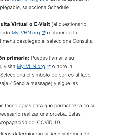
plegable, selecciona Schedule
Opens
in
ta Virtual o E-Visit
new
(el cuestionario
itando
MyLVHN.org
tab.
.
o abriendo la
l menú desplegable, selecciona Consulta
Opens
in
ón primaria:
Puedes llamar a su
new
, visita
MyLVHN.org
tab.
.
o abre la
Selecciona el símbolo de correo al lado
Opens
aje / Send a message) y sigue las
in
new
tab.
tas tecnologías para que permanezca en su
necesario realizar una prueba. Estas
 propagación del COVID-19.
dicos determinarán si tiene síntomas de