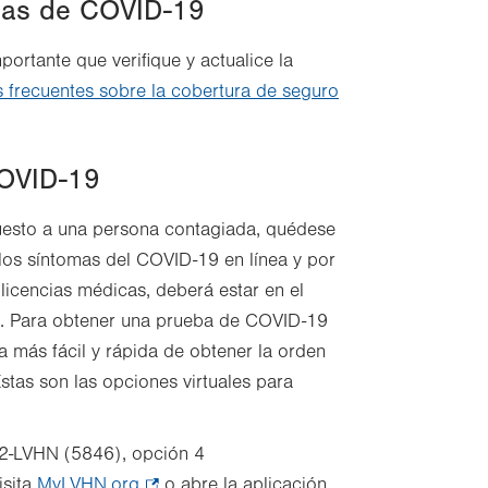
bas de COVID-19
rtante que verifique y actualice la
 frecuentes sobre la cobertura de seguro
COVID-19
uesto a una persona contagiada, quédese
los síntomas del COVID-19 en línea y por
 licencias médicas, deberá estar en el
.
Para obtener una prueba de COVID-19
 más fácil y rápida de obtener la orden
Estas son las opciones virtuales para
2-LVHN (5846), opción 4
isita
MyLVHN.org
.
o abre la aplicación