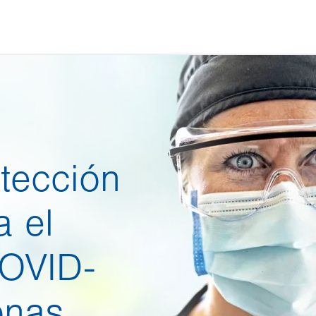
tección
a el
COVID-
onas